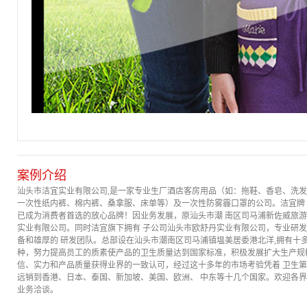
案例介绍
汕头市洁宜实业有限公司,是一家专业生厂酒店客房用品（如：拖鞋、香皂、洗发
一次性纸内裤、棉内裤、桑拿服、床单等）及一次性防雾霾口罩的公司。洁宜牌 防
已成为消费者首选的放心品牌！因业务发展，原汕头市潮 南区司马浦新佐威旅
实业有限公司。同时洁宜旗下拥有 子公司汕头市欧舒丹实业有限公司，专业研
备和雄厚的 研发团队。总部设在汕头市潮南区司马浦镇塭美居委港北洋,拥有十
种，努力提高员工的质素使产品的卫生质量达到国家标准，积极发展扩大生产规
信、实力和产品质量获得业界的一致认可，经过这十多年的市场考验凭着 卫生
远销到香港、日本、泰国、新加坡、美国、欧洲、 中东等十几个国家。欢迎各
业务洽谈。