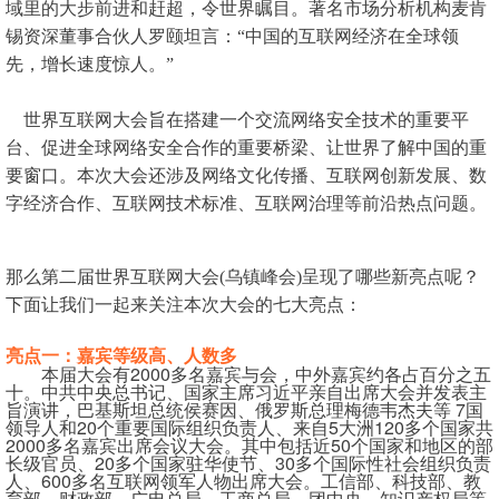
域里的大步前进和赶超，令世界瞩目。著名市场分析机构麦肯
锡资深董事合伙人罗颐坦言：“中国的互联网经济在全球领
先，增长速度惊人。”
世界互联网大会旨在搭建一个交流网络安全技术的重要平
台、促进全球网络安全合作的重要桥梁、让世界了解中国的重
要窗口。本次大会还涉及网络文化传播、互联网创新发展、数
字经济合作、互联网技术标准、互联网治理等前沿热点问题。
那么
第二届世界互联网大会(乌镇峰会)
呈现了哪些新亮点呢？
下面让我们一起来关注本次大会的七大亮点：
亮点一：嘉宾等级高、人数多
本届大会有2000多名嘉宾与会，中外嘉宾约各占百分之五
十。中共中央总书记、国家主席习近平亲自出席大会并发表主
旨演讲，巴基斯坦总统侯赛因、俄罗斯总理梅德韦杰夫等 7国
领导人和20个重要国际组织负责人、来自5大洲120多个国家共
2000多名嘉宾出席会议大会。其中包括近50个国家和地区的部
长级官员、20多个国家驻华使节、30多个国际性社会组织负责
人、600多名互联网领军人物出席大会。工信部、科技部、教
育部、财政部、广电总局、工商总局、团中央、知识产权局等