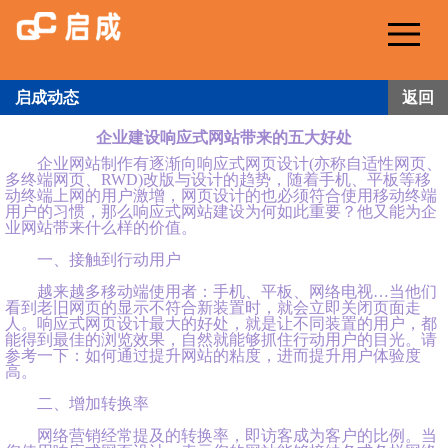
Me
启成动态
返回
企业建设响应式网站带来的五大好处
企业网站制作有逐渐向响应式网页设计(亦称自适性网页、
多终端网页、RWD)改版与设计的趋势，随着手机、平板等移
动终端上网的用户激增，网页设计的也必须符合使用移动终端
用户的习惯，那么响应式网站建设为何如此重要？他又能为企
业网站带来什么样的价值。
一、接触到行动用户
越来越多移动端使用者：手机、平板、网络电视…当他们
看到老旧网页的显示不符合新装置时，就会立即关闭页面走
人。响应式网页设计最大的好处，就是让不同装置的用户，都
能得到最佳的浏览效果，自然就能够抓住行动用户的目光。请
参考一下：如何通过提升网站的粘度，进而提升用户体验度
高。
二、增加转换率
网络营销经常提及的转换率，即访客成为客户的比例。当