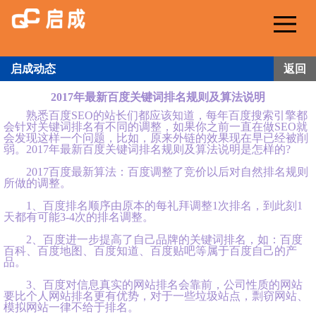
Me
启成动态
返回
2017年最新百度关键词排名规则及算法说明
熟悉百度SEO的站长们都应该知道，每年百度搜索引擎都
会针对关键词排名有不同的调整，如果你之前一直在做SEO就
会发现这样一个问题，比如，原来外链的效果现在早已经被削
弱。2017年最新百度关键词排名规则及算法说明是怎样的?
2017百度最新算法：百度调整了竞价以后对自然排名规则
所做的调整。
1、百度排名顺序由原本的每礼拜调整1次排名，到此刻1
天都有可能3-4次的排名调整。
2、百度进一步提高了自己品牌的关键词排名，如：百度
百科、百度地图、百度知道、百度贴吧等属于百度自己的产
品。
3、百度对信息真实的网站排名会靠前，公司性质的网站
要比个人网站排名更有优势，对于一些垃圾站点，剽窃网站、
模拟网站一律不给于排名。