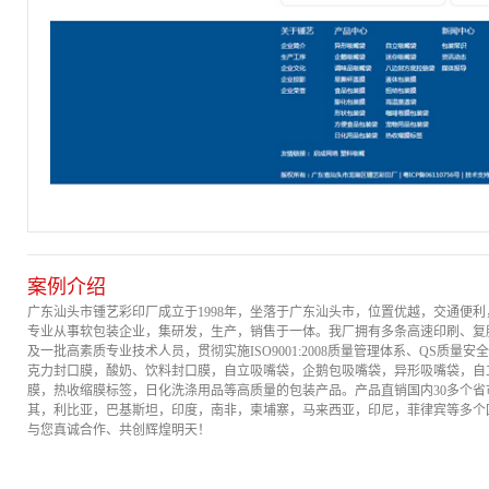
案例介绍
广东汕头市锺艺彩印厂成立于1998年，坐落于广东汕头市，位置优越，交通便利
专业从事软包装企业，集研发，生产，销售于一体。我厂拥有多条高速印刷、复
及一批高素质专业技术人员，贯彻实施ISO9001:2008质量管理体系、QS质
克力封口膜，酸奶、饮料封口膜，自立吸嘴袋，企鹅包吸嘴袋，异形吸嘴袋，自
膜，热收缩膜标签，日化洗涤用品等高质量的包装产品。产品直销国内30多个
其，利比亚，巴基斯坦，印度，南非，柬埔寨，马来西亚，印尼，菲律宾等多个
与您真诚合作、共创辉煌明天！