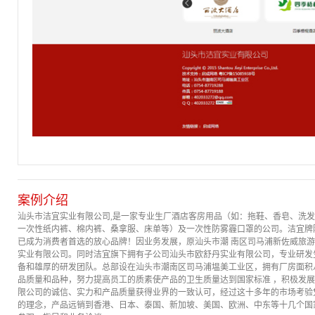
案例介绍
汕头市洁宜实业有限公司,是一家专业生厂酒店客房用品（如：拖鞋、香皂、洗
一次性纸内裤、棉内裤、桑拿服、床单等）及一次性防雾霾口罩的公司。洁宜牌防
已成为消费者首选的放心品牌！因业务发展，原汕头市潮 南区司马浦新佐威旅
实业有限公司。同时洁宜旗下拥有子公司汕头市欧舒丹实业有限公司，专业研发
备和雄厚的研发团队。总部设在汕头市潮南区司马浦塭美工业区，拥有厂房面积
品质量和品种，努力提高员工的质素使产品的卫生质量达到国家标准 ，积极发
限公司的诚信、实力和产品质量获得业界的一致认可，经过这十多年的市场考验
的理念，产品远销到香港、日本、泰国、新加坡、美国、欧洲、中东等十几个国